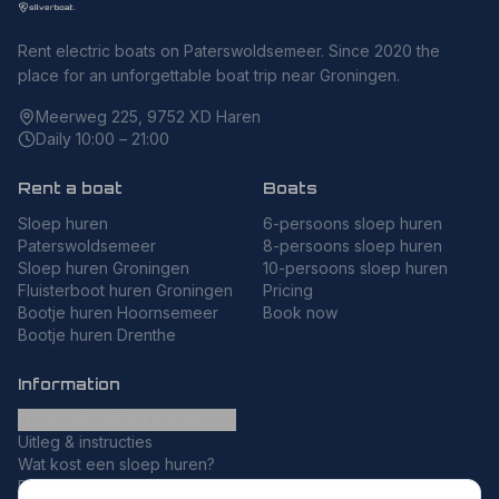
Rent electric boats on Paterswoldsemeer. Since 2020 the
place for an unforgettable boat trip near Groningen.
Meerweg 225, 9752 XD Haren
Daily 10:00 – 21:00
Rent a boat
Boats
Sloep huren
6-persoons sloep huren
Paterswoldsemeer
8-persoons sloep huren
Sloep huren Groningen
10-persoons sloep huren
Fluisterboot huren Groningen
Pricing
Bootje huren Hoornsemeer
Book now
Bootje huren Drenthe
Information
Frequently asked questions
Uitleg & instructies
Wat kost een sloep huren?
Bootje huren zonder